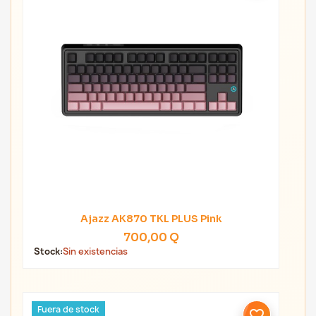
Ajazz AK870 TKL PLUS Pink
700,00 Q
Stock:
Sin existencias
Fuera de stock
favorite_border