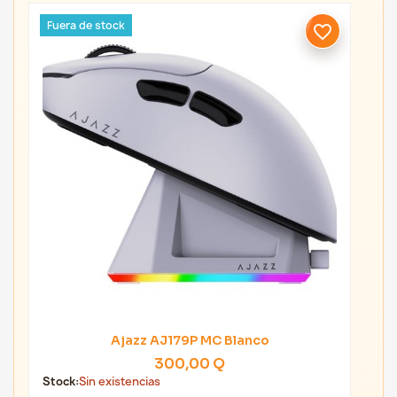
Fuera de stock
favorite_border
Ajazz AJ179P MC Blanco
300,00 Q
Stock:
Sin existencias