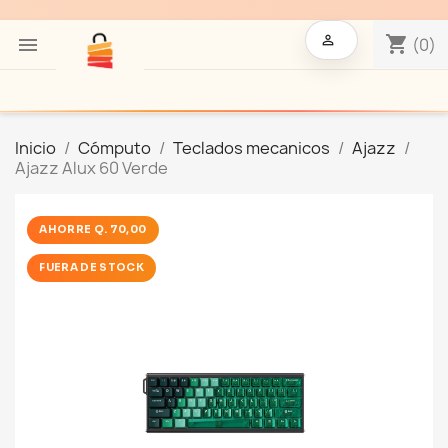

shopping_cart

(0)
Inicio
Cómputo
Teclados mecanicos
Ajazz
Ajazz Alux 60 Verde
AHORRE Q. 70,00
FUERA DE STOCK