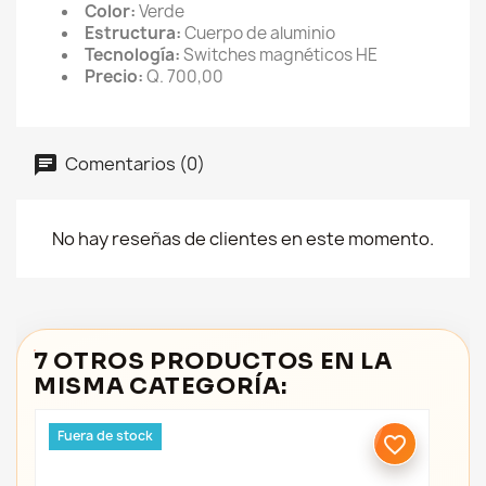
Color:
Verde
Estructura:
Cuerpo de aluminio
Tecnología:
Switches magnéticos HE
Precio:
Q. 700,00
Comentarios (0)
No hay reseñas de clientes en este momento.
7 OTROS PRODUCTOS EN LA
MISMA CATEGORÍA:
Fuera de stock
favorite_border