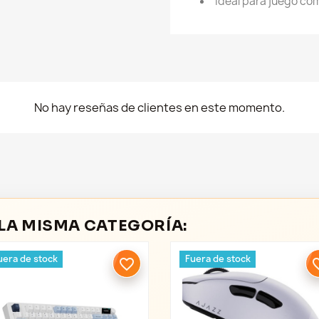
Ideal para juego co
No hay reseñas de clientes en este momento.
LA MISMA CATEGORÍA:
uera de stock
Fuera de stock
favorite_border
favori