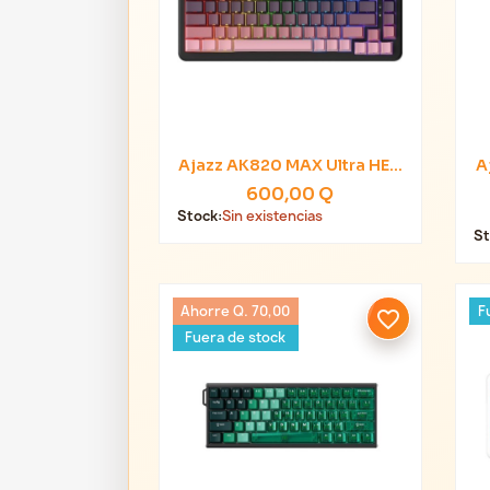
Ajazz AK820 MAX Ultra HE...
A

Vista rápida
600,00 Q
Stock:
Sin existencias
St
Ahorre Q. 70,00
F
favorite_border
Fuera de stock