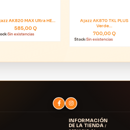
jazz AK820 MAX Ultra HE...
Ajazz AK870 TKL PLUS


Vista rápida
Vista rápida
Verde...
585,00 Q
700,00 Q
ock:
Sin existencias
Stock:
Sin existencias
INFORMACIÓN
DE LA TIENDA