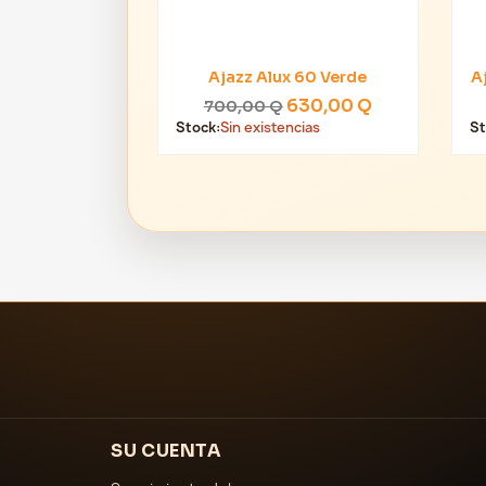
Ajazz Alux 60 Verde
A

Vista rápida
630,00 Q
700,00 Q
Stock:
Sin existencias
St
SU CUENTA