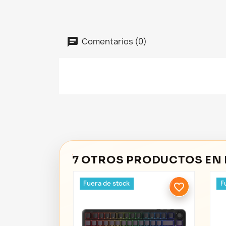
Comentarios (0)
7 OTROS PRODUCTOS EN 
Fuera de stock
F
favorite_border