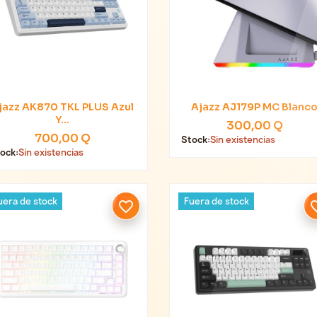
jazz AK870 TKL PLUS Azul
Ajazz AJ179P MC Blanc


Vista rápida
Vista rápida
Y...
300,00 Q
700,00 Q
Stock:
Sin existencias
ock:
Sin existencias
uera de stock
Fuera de stock
favorite_border
favori