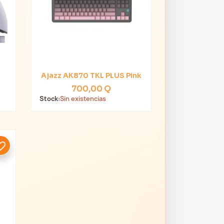
o
Ajazz AK870 TKL PLUS Pink

Vista rápida
700,00 Q
Stock:
Sin existencias
te_border