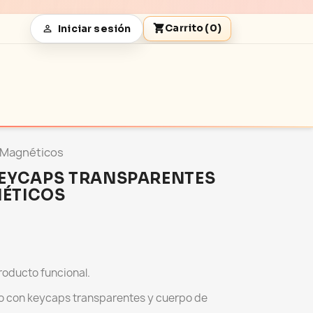
shopping_cart
Carrito
(0)
Iniciar sesión

 Magnéticos
KEYCAPS TRANSPARENTES
ÉTICOS
roducto funcional.
 con keycaps transparentes y cuerpo de