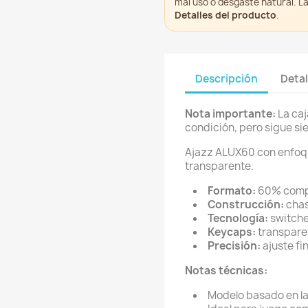
mal uso o desgaste natural. L
Detalles del producto
.
Descripción
Detal
Nota importante:
La caj
condición, pero sigue si
Ajazz ALUX60 con enfoqu
transparente.
Formato:
60% comp
Construcción:
chas
Tecnología:
switche
Keycaps:
transpare
Precisión:
ajuste fi
Notas técnicas:
Modelo basado en la 