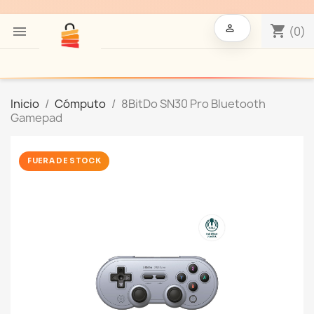

shopping_cart

(0)
Inicio
Cómputo
8BitDo SN30 Pro Bluetooth
Gamepad
FUERA DE STOCK