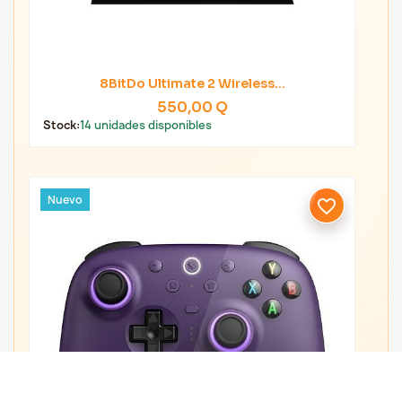
8BitDo Ultimate 2 Wireless...
550,00 Q
Stock:
14 unidades disponibles
Nuevo
favorite_border