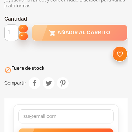
plataformas.
Cantidad

AÑADIR AL CARRITO
favorite_border
Fuera de stock

Compartir