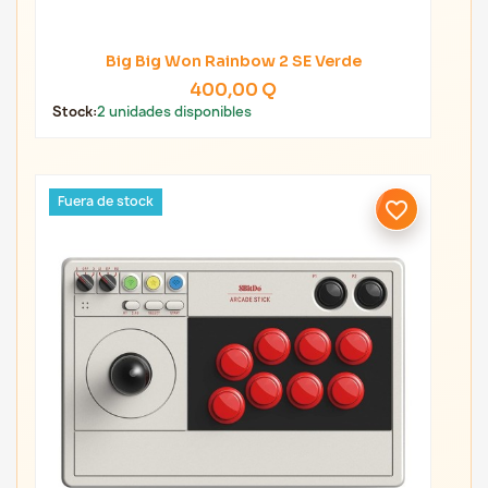
Big Big Won Rainbow 2 SE Verde
400,00 Q
Stock:
2 unidades disponibles
Fuera de stock
favorite_border