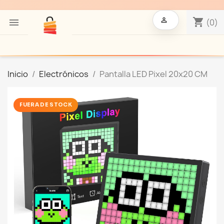

shopping_cart

(0)
Inicio
Electrónicos
Pantalla LED Pixel 20x20 CM
FUERA DE STOCK